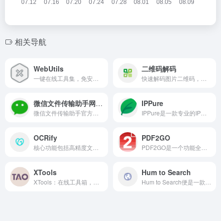
相关导航
WebUtils
二维码解码
一键在线工具集，免安装即用，高效处理日常网页任务。
快速解码图片二维码，轻松获取链接和文本信息。
微信文件传输助手网页版
IPPure
微信文件传输助手官方网页版，手机电脑互传文件更便捷。
IPPure是一款专业的IP地址信息和纯净度检测工具
OCRify
PDF2GO
核心功能包括高精度文字识别，支持从扫描文档、照片和PDF中提取多国语言文字。
PDF2GO是一个功能全面、操作便捷的在线PDF处理平台。
XTools
Hum to Search
XTools：在线工具箱，提供实用、免费的小工具，轻松解决日常问题。
Hum to Search便是一款针对这一痛点的创新解决方案，它是一个基于Web Audio API和人工智能技术的在线音乐识别工具，允许用户通过简单哼唱、唱歌或播放环境音乐来快速识别歌曲。