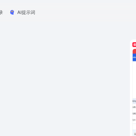
录
AI提示词
。