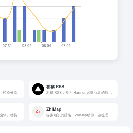
柑橘 RSS
安全便捷的在线文件传输工具，轻松分享大文件，支持加密与高速下载。
柑橘 RSS：专为 HarmonyOS 优化的原生 RSS 阅读器，智能推荐，助你轻松订阅阅读喜爱内容。
ZhiMap
一键在线修改图片文字，轻松编辑、替换图片中的文字内容。
探索知识的脉络，ZhiMap助你一键梳理思维导图，高效构建知识体系。