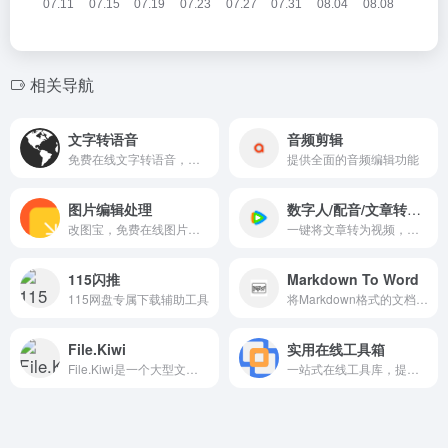
相关导航
文字转语音
音频剪辑
免费在线文字转语音，支持多种音色，轻松生成自然流畅的语音。
提供全面的音频编辑功能
图片编辑处理
数字人/配音/文章转视频
改图宝，免费在线图片编辑工具，轻松裁剪、压缩、加水印，满足日常图片处理需求。
一键将文章转为视频，智能配音与数字人播报，高效创作视频内容。
115闪推
Markdown To Word
115网盘专属下载辅助工具
将Markdown格式的文档高效、准确地转换为Microsoft Word文档。
File.Kiwi
实用在线工具箱
File.Kiwi是一个大型文件传输平台，其核心是提供一种名为“web文件夹”的共享互联网文件存储空间。
一站式在线工具库，提供便捷实用的网页小工具，即开即用。