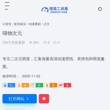
首页
•
影音娱乐
•
动漫番剧
•
正文
喵物次元
6个月前更新
251
0
0
专注二次元萌宠，汇集海量高清动漫壁纸、表情包和萌宠趣
图。
收录时间：
2025-11-02
1+
3-
0
0
0
打开网站