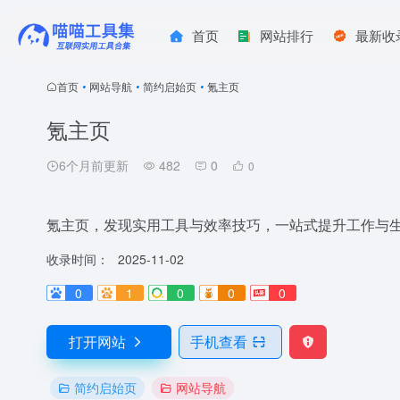
首页
网站排行
最新收
首页
•
网站导航
•
简约启始页
•
氪主页
氪主页
6个月前更新
482
0
0
氪主页，发现实用工具与效率技巧，一站式提升工作与
收录时间：
2025-11-02
0
1
0
0
0
打开网站
手机查看
简约启始页
网站导航