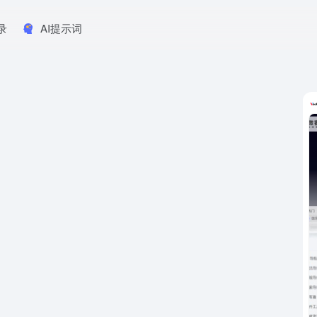
录
AI提示词
。