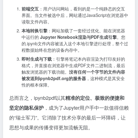
前端交互
：用户访问网站，看到的是一个纯静态的交互
界面。当文件被选中后，网站通过JavaScript在浏览器中
读取文件内容。
本地转换引擎
：网站加载了一套经过优化、能在浏览器
中运行的
Jupyter Notebook渲染与PDF生成引擎
。您
的.ipynb文件内容被送入这个本地引擎进行处理，整个过
程数据始终在您的设备内存中。
即时生成与下载
：引擎将笔记本内容渲染为打印友好的
格式，并直接在浏览器中生成PDF文件二进制流，最后
触发浏览器的下载功能。
没有任何一个字节的文件内容
被发送到ipynb2pdf.org的服务器
，这种模式是其安全
性的根本保障。
总而言之，ipynb2pdf以其
精准的定位、极致的便捷和
坚定的隐私保护
，成为了Jupyter用户手中一款值得信赖
的“瑞士军刀”。它消除了技术分享的最后一环障碍，让
思想与成果的传播变得更加流畅无阻。