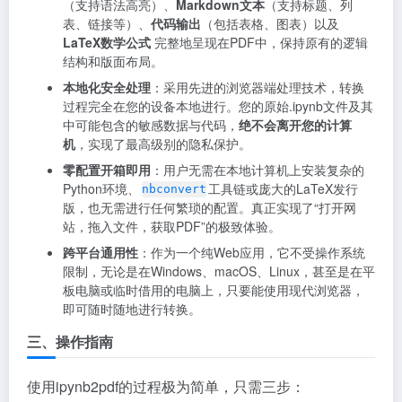
（支持语法高亮）、
Markdown文本
（支持标题、列
表、链接等）、
代码输出
（包括表格、图表）以及
LaTeX数学公式
完整地呈现在PDF中，保持原有的逻辑
结构和版面布局。
本地化安全处理
：采用先进的浏览器端处理技术，转换
过程完全在您的设备本地进行。您的原始.ipynb文件及其
中可能包含的敏感数据与代码，
绝不会离开您的计算
机
，实现了最高级别的隐私保护。
零配置开箱即用
：用户无需在本地计算机上安装复杂的
Python环境、
工具链或庞大的LaTeX发行
nbconvert
版，也无需进行任何繁琐的配置。真正实现了“打开网
站，拖入文件，获取PDF”的极致体验。
跨平台通用性
：作为一个纯Web应用，它不受操作系统
限制，无论是在Windows、macOS、Linux，甚至是在平
板电脑或临时借用的电脑上，只要能使用现代浏览器，
即可随时随地进行转换。
三、操作指南
使用ipynb2pdf的过程极为简单，只需三步：