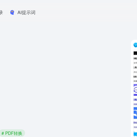
录
AI提示词
# PDF转换