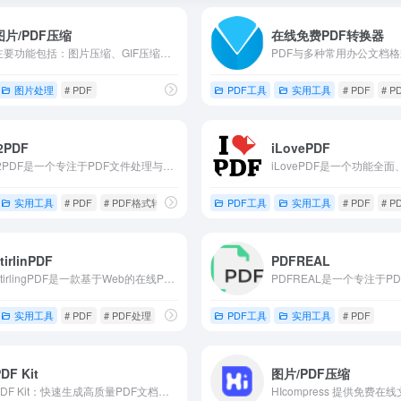
图片/PDF压缩
在线免费PDF转换器
主要功能包括：图片压缩、GIF压缩、PDF压缩、PDF合并、PDF分割。
图片处理
# PDF
PDF工具
实用工具
# PDF
# 
i2PDF
iLovePDF
i2PDF是一个专注于PDF文件处理与格式转换的在线工具平台。
实用工具
# PDF
# PDF格式转换
# PDF转换
PDF工具
实用工具
# PDF
# 
tirlinPDF
PDFREAL
StirlingPDF是一款基于Web的在线PDF处理工具，致力于为用户提供一站式、安全便捷的PDF文档解决方案。
实用工具
# PDF
# PDF处理
PDF工具
实用工具
# PDF
DF Kit
图片/PDF压缩
PDF Kit：快速生成高质量PDF文档，支持多种编程语言。