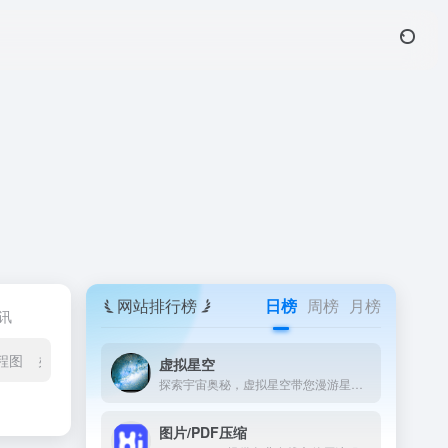
网站排行榜
日榜
周榜
月榜
讯
程图
办公/图表/白板
其他工具
办公 / 图表 / 白板
虚拟星空
探索宇宙奥秘，虚拟星空带您漫游星系与天文知识宝库。
图片/PDF压缩