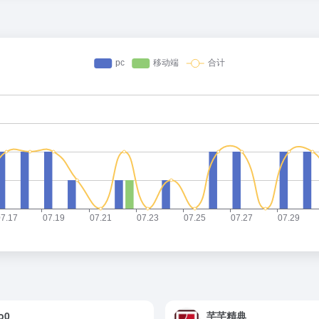
o0
芊芊精典