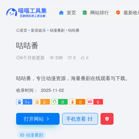
首页
网站排行
最新收
首页
•
影音娱乐
•
动漫番剧
•
咕咕番
咕咕番
6个月前更新
338
0
0
咕咕番，专注动漫资源，海量番剧在线观看与下载。
收录时间：
2025-11-02
1+
2-
0
0
0
打开网站
手机查看
动漫番剧