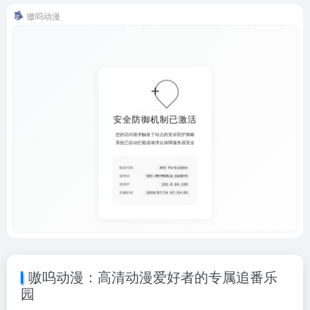
嗷呜动漫
嗷呜动漫：高清动漫爱好者的专属追番乐
园