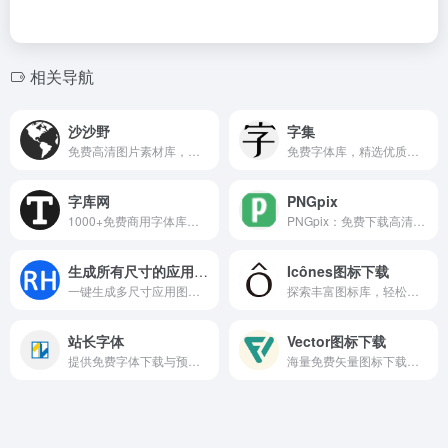
相关导航
沙沙野
字集
免费高清图片素材库，提供海量正版资源，每日更新，下载即用。
免费字体库，精选优质开源字体，轻松下载使用。
字库网
PNGpix
1000+免费商用字体库下载，设计师字体版权解决方案
PNGpix：免费下载高清免抠PNG素材，无需注册，涵盖多样主题与风格。
生成所有尺寸的应用图标/启动图
Icônes图标下载
一键生成多尺寸应用图标与启动图，适配iOS与Android平台。
探索丰富图标库，轻松下载SVG格式矢量图标，为项目添彩。
站长字体
Vector图标下载
提供免费字体下载与预览服务的专业平台
海量免费矢量图标下载，支持自定义颜色与格式，满足设计需求。