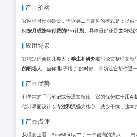
产品价格
官网信息没明确说，但这类工具常见的模式是：提供
阅
按月或按年付费的Pro计划
。具体最好还是去网站
应用场景
它特别适合这几类人：
学生和研究者
写论文整理文献
的职场人
。当你“脑子堵了”的时候，不妨让它帮你通
产品优势
和单纯的手写笔记或普通文档比，它的优势在于
用A
估计界面设计以
专注和流畅
为核心，减少干扰，这本
产品点评
从理念上看，AmyMind切中了一个很痛的痛点——