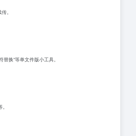
续传。
字符替换”等单文件版小工具。
等。