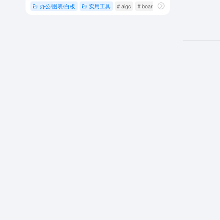
办公/图表/白板
实用工具
# aigc
# boardmix
# 博思白板