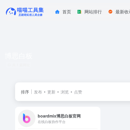
首页
网站排行
最新收
博思白板
共 1 篇网址
排序
发布
更新
浏览
点赞
boardmix博思白板官网
在线白板协作平台