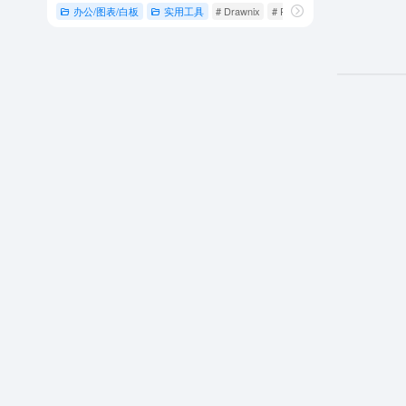
办公/图表/白板
实用工具
# Drawnix
# Plait 框架
# 协作工具